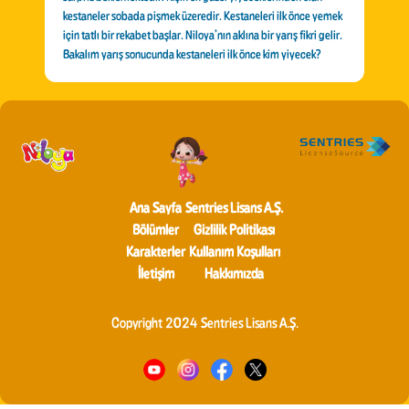
kestaneler sobada pişmek üzeredir. Kestaneleri ilk önce yemek
için tatlı bir rekabet başlar. Niloya’nın aklına bir yarış fikri gelir.
Bakalım yarış sonucunda kestaneleri ilk önce kim yiyecek?
Ana Sayfa
Sentries Lisans A.Ş.
Bölümler
Gizlilik Politikası
Karakterler
Kullanım Koşulları
İletişim
Hakkımızda
Copyright 2024 Sentries Lisans A.Ş.