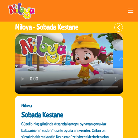
Niloya -
Sobada Kestane
Niloya
Sobada Kestane
Güzel bir kış gününde dışarıda kartopu oynayan çocuklar
babaannenin seslenmesi ile oyuna ara verirler. Onları bir
sürpriz beklemektedir! Kışın en güzel yiyeceklerinden olan