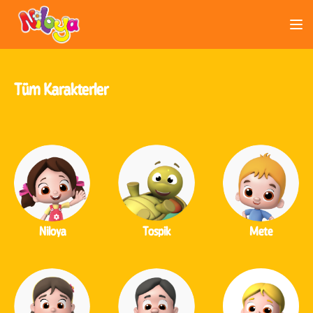
Tüm Karakterler
Niloya
Tospik
Mete