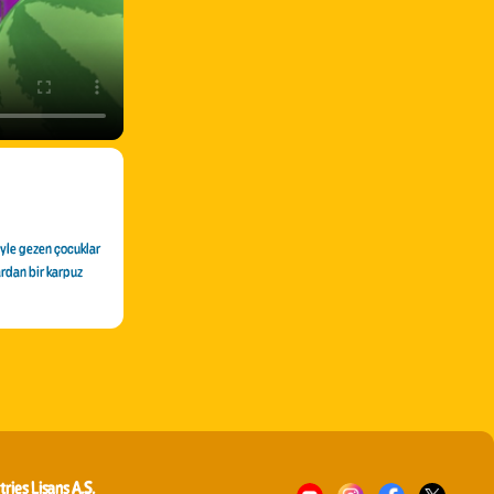
iyle gezen çocuklar
ardan bir karpuz
tries Lisans A.Ş.