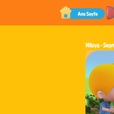
Niloya -
Seçm