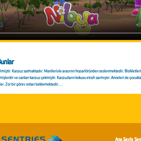
unlar
lmiştir. Karpuz satmaktadır. Manileriyle aracının hoparlöründen seslenmektedir. Bisikletler
işlerdir ve canları karpuz çekmiştir. Karpuzların kokusu etrafı sarmıştır. Anneleri de çocukl
der. Zor bir görev onları beklemektedir…
Ana Sayfa
Sen