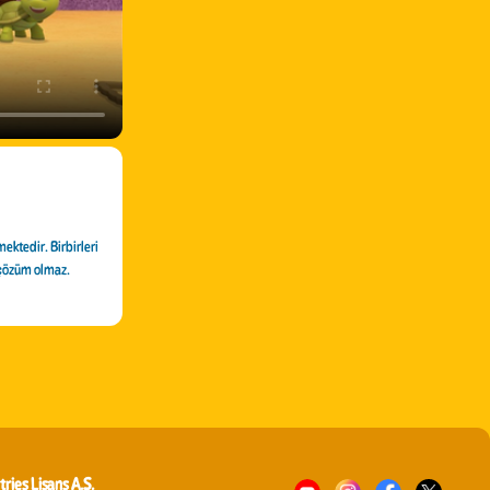
ektedir. Birbirleri
k çözüm olmaz.
tries Lisans A.Ş.