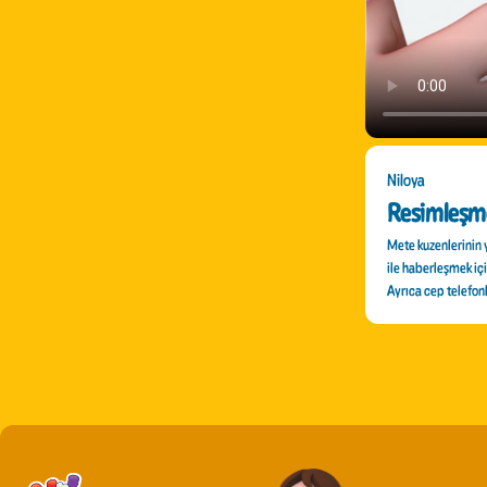
Niloya
Resimleşm
Mete kuzenlerinin y
ile haberleşmek iç
Ayrıca cep telefonla