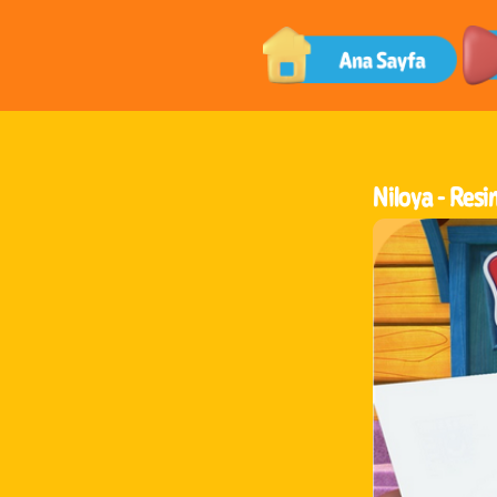
Niloya -
Resi