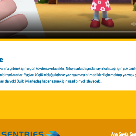
e
anına gitmek için o gün köyden ayrılacaktır. Niloya arkadaşından ayrı kalacağı için çok üzülm
in bir yol ararlar. Yaşları küçük olduğu için ve yazı yazmayı bilmedikleri için mektup yazma
rı da yok ! Bu iki iyi arkadaş haberleşmek için nasıl bir yol izleyecek...
Ana Sayfa
Sen