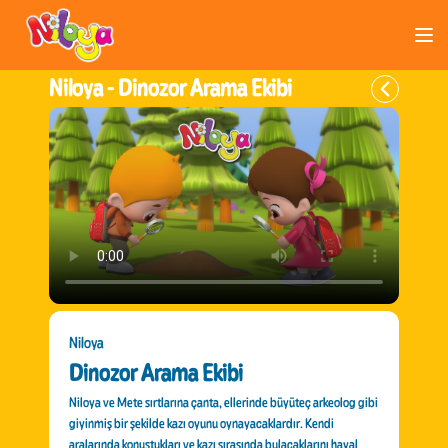
Niloya -
Dinozor Arama Ekibi
Niloya
Dinozor Arama Ekibi
Niloya ve Mete sırtlarına çanta, ellerinde büyüteç arkeolog gibi
giyinmiş bir şekilde kazı oyunu oynayacaklardır. Kendi
aralarında konuştukları ve kazı sırasında bulacaklarını hayal