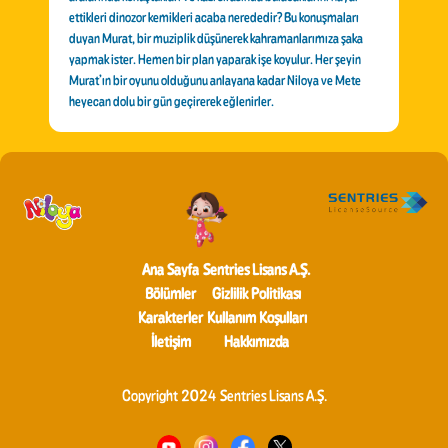
ettikleri dinozor kemikleri acaba nerededir? Bu konuşmaları
duyan Murat, bir muziplik düşünerek kahramanlarımıza şaka
yapmak ister. Hemen bir plan yaparak işe koyulur. Her şeyin
Murat’ın bir oyunu olduğunu anlayana kadar Niloya ve Mete
heyecan dolu bir gün geçirerek eğlenirler.
Ana Sayfa
Sentries Lisans A.Ş.
Bölümler
Gizlilik Politikası
Karakterler
Kullanım Koşulları
İletişim
Hakkımızda
Copyright 2024 Sentries Lisans A.Ş.