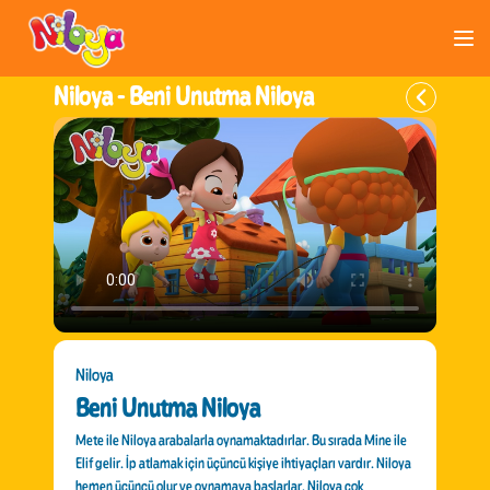
Niloya -
Beni Unutma Niloya
Niloya
Beni Unutma Niloya
Mete ile Niloya arabalarla oynamaktadırlar. Bu sırada Mine ile
Elif gelir. İp atlamak için üçüncü kişiye ihtiyaçları vardır. Niloya
hemen üçüncü olur ve oynamaya başlarlar. Niloya çok