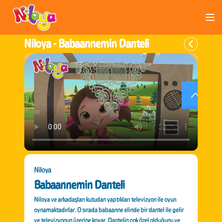
Niloya -
Babaannemin Danteli
Niloya
Babaannemin Danteli
Niloya ve arkadaşları kutudan yaptıkları televizyon ile oyun
oynamaktadırlar. O sırada babaanne elinde bir dantel ile gelir
ve televizyonun üzerine koyar. Dantelin çok özel olduğunu ve