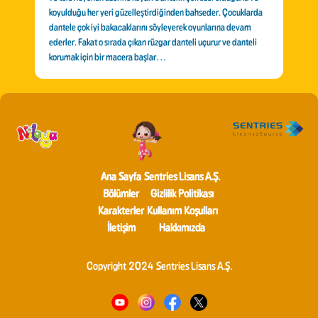
koyulduğu her yeri güzelleştirdiğinden bahseder. Çocuklarda
dantele çok iyi bakacaklarını söyleyerek oyunlarına devam
ederler. Fakat o sırada çıkan rüzgar danteli uçurur ve danteli
korumak için bir macera başlar…
Ana Sayfa
Sentries Lisans A.Ş.
Bölümler
Gizlilik Politikası
Karakterler
Kullanım Koşulları
İletişim
Hakkımızda
Copyright 2024 Sentries Lisans A.Ş.