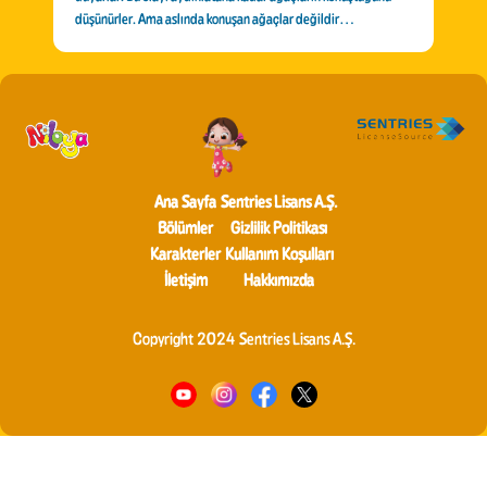
düşünürler. Ama aslında konuşan ağaçlar değildir…
Ana Sayfa
Sentries Lisans A.Ş.
Bölümler
Gizlilik Politikası
Karakterler
Kullanım Koşulları
İletişim
Hakkımızda
Copyright 2024 Sentries Lisans A.Ş.