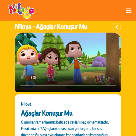
Niloya -
Ağaçlar Konuşur Mu
Niloya
Ağaçlar Konuşur Mu
O gün kahramanlarımız bahçede saklambaç oynamaktadır.
Fakat o da ne? Ağaçların arkasından garip garip bir ses
duyarlar. Bu olayı aydınlatana kadar ağaçların konuştuğunu