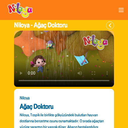
Niloya -
Ağaç Doktoru
Niloya
Ağaç Doktoru
Niloya, Tospik ile birlikte gökyüzündeki bulutları hayvan
dostlarına benzetme oyunu oynamaktadır. O sırada ağaçtan
yüzüne sararmış bir yaprak düşer. Ağacın hastalandığını