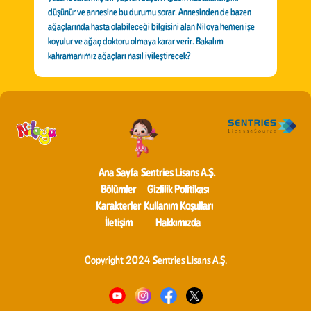
düşünür ve annesine bu durumu sorar. Annesinden de bazen
ağaçlarında hasta olabileceği bilgisini alan Niloya hemen işe
koyulur ve ağaç doktoru olmaya karar verir. Bakalım
kahramanımız ağaçları nasıl iyileştirecek?
Ana Sayfa
Sentries Lisans A.Ş.
Bölümler
Gizlilik Politikası
Karakterler
Kullanım Koşulları
İletişim
Hakkımızda
Copyright 2024 Sentries Lisans A.Ş.