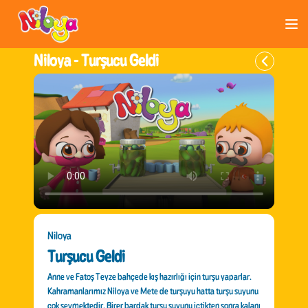
Niloya -
Turşucu Geldi
Niloya
Turşucu Geldi
Anne ve Fatoş Teyze bahçede kış hazırlığı için turşu yaparlar.
Kahramanlarımız Niloya ve Mete de turşuyu hatta turşu suyunu
çok sevmektedir. Birer bardak turşu suyunu içtikten sonra kalanı