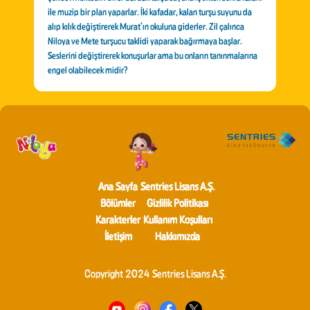
ile muzip bir plan yaparlar. İki kafadar, kalan turşu suyunu da
alıp kılık değiştirerek Murat’ın okuluna giderler. Zil çalınca
Niloya ve Mete turşucu taklidi yaparak bağırmaya başlar.
Seslerini değiştirerek konuşurlar ama bu onların tanınmalarına
engel olabilecek midir?
Ana Sayfa
Sentries Lisans A.Ş.
Bölümler
Gizlilik Politikası
Karakterler
Kullanım Koşulları
İletişim
Hakkımızda
Copyright 2024 Sentries Lisans A.Ş.